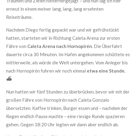
Träumen und Zielen hinterhergejagt – und nun lag ich hier
erneut in einem meiner lang, lang, lang ersehnten
Reiseträume.
Nachdem Diego fertig gepackt war und wir gefrühstückt
hatten, starteten wir in Richtung Caleta Arena zur ersten
Fähre von
Caleta Arena nach Hornopirén
. Die Überfahrt
dauerte circa 30 Minuten. Im Hafen angekommen schüttete es
mittlerweile, als würde die Welt untergehen. Vom Anleger bis
nach Hornopirén fuhren wir noch einmal
etwa eine Stunde.
⛴️
Nun hatten wir fünf Stunden zu überbrücken, bevor wir mit der
großen Fähre von Hornopirén nach Caleta Gonzalo
übersetzten. Kaffee trinken, Burger essen und – nachdem der
Regen endlich Pause machte – eine riesige Runde spazieren
gehen. Gegen 18:20 Uhr legten wir dann aber endlich ab.