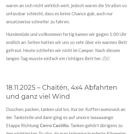
waren an sich nicht wirklich weit, jedoch waren die Straßen so
unfassbar schlecht, dass es keine Chance gab, auch nur
ansatzweise schneller zu fahren.
Hundemüde und vollkommen fertig kamen wir gegen 1:00 Uhr
endlich an. Selten hatten wir uns so sehr über ein warmes Bett
gefreut. Heute schliefen wir nicht im Camper. Nach diesem
langen Tag musste einfach ein richtiges Bett her. 🫠🫩
18.11.2025 – Chaitén, 4x4 Abfahrten
und ganz viel Wind
Duschen, packen, tanken und los. Kurzer Kofferraumsnack an
der Tankstelle und dann ging es auf unsere laaaaaange
Etappe Richtung
Cerro Castillo.
Tanken gehört übrigens zu
den wichtigsten To-dos, da man teilweise hunderte Kilometer