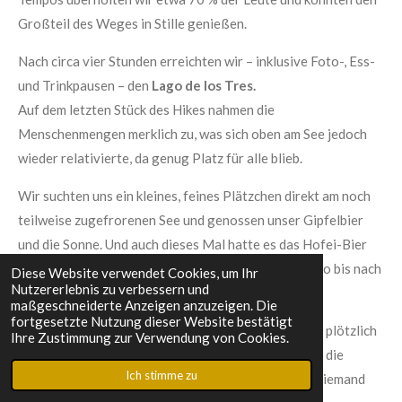
Großteil des Weges in Stille genießen.
Nach circa vier Stunden erreichten wir – inklusive Foto-, Ess-
und Trinkpausen – den
Lago de los Tres.
Auf dem letzten Stück des Hikes nahmen die
Menschenmengen merklich zu, was sich oben am See jedoch
wieder relativierte, da genug Platz für alle blieb.
Wir suchten uns ein kleines, feines Plätzchen direkt am noch
teilweise zugefrorenen See und genossen unser Gipfelbier
und die Sonne. Und auch dieses Mal hatte es das Hofei-Bier
mit in meinen Koffer geschafft – vom Kilimandscharo bis nach
Diese Website verwendet Cookies, um Ihr
Nutzererlebnis zu verbessern und
Patagonien, ein Bier auf Reisen. 🍺
maßgeschneiderte Anzeigen anzuzeigen. Die
fortgesetzte Nutzung dieser Website bestätigt
Kurz bevor wir uns auf den Rückweg machten, stand plötzlich
Ihre Zustimmung zur Verwendung von Cookies.
ein Fuchs vor uns und bahnte sich seinen Weg durch die
Ich stimme zu
Menschenmengen. Damit hatte hier oben definitiv niemand